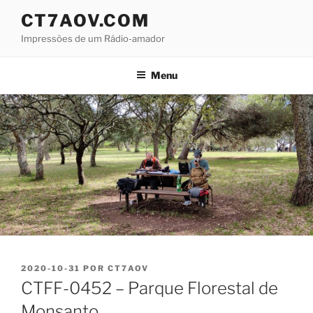
Saltar
CT7AOV.COM
para
Impressões de um Rádio-amador
o
conteúdo
Menu
PUBLICADO
2020-10-31
POR
CT7AOV
EM
CTFF-0452 – Parque Florestal de
Monsanto