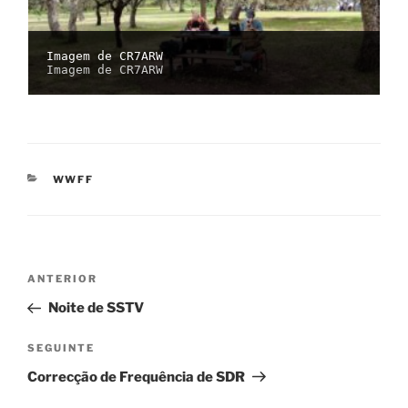
Imagem de CR7ARW
Imagem de CR7ARW
CATEGORIAS
WWFF
Navegação
Conteúdo
ANTERIOR
de
anterior
Noite de SSTV
artigos
Conteúdo
SEGUINTE
seguinte
Correcção de Frequência de SDR