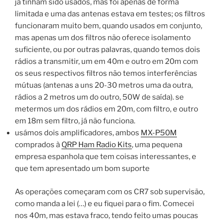
já tinham sido usados, mas foi apenas de forma
limitada e uma das antenas estava em testes; os filtros
funcionaram muito bem, quando usados em conjunto,
mas apenas um dos filtros não oferece isolamento
suficiente, ou por outras palavras, quando temos dois
rádios a transmitir, um em 40m e outro em 20m com
os seus respectivos filtros não temos interferências
mútuas (antenas a uns 20-30 metros uma da outra,
rádios a 2 metros um do outro, 50W de saída). se
metermos um dos rádios em 20m, com filtro, e outro
em 18m sem filtro, já não funciona.
usámos dois amplificadores, ambos
MX-P50M
comprados à
QRP Ham Radio Kits
, uma pequena
empresa espanhola que tem coisas interessantes, e
que tem apresentado um bom suporte
As operações começaram com os CR7 sob supervisão,
como manda a lei (…) e eu fiquei para o fim. Comecei
nos 40m, mas estava fraco, tendo feito umas poucas